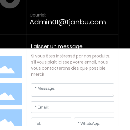
Courriel:
Admin01@tjanbu.com
Laisser un message
Si vous êtes intéressé par nos produits,
s'il vous plaît laissez votre email, nous
vous contacterons dès que possible,
merci!