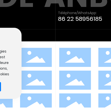
Téléphone/WhatsApp:
86 22 58956185
res
gies
 est
lleure
ions,
ookies