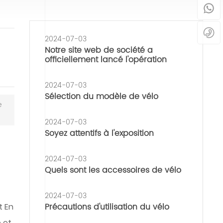
8
2
n
T
9
5
b
e
5
8
u
m
6
9
2024-07-03
.
p
1
5
Notre site web de société a
c
s
8
6
officiellement lancé l'opération
o
d
5
1
m
e
8
s
2024-07-03
5
e
Sélection du modèle de vélo
r
e
vi
c
2024-07-03
e:
Soyez attentifs à l'exposition
8
:
2024-07-03
0
Quels sont les accessoires de vélo
0
-
2
2024-07-03
4
Précautions d'utilisation du vélo
t En
:
0
 et