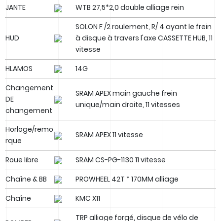
JANTE
WTB 27,5*2,0 double alliage rein
SOLON F /2 roulement, R/ 4 ayant le frein
HUD
à disque à travers l'axe CASSETTE HUB, 11
vitesse
HLAMOS
14G
Changement
SRAM APEX main gauche frein
DE
unique/main droite, 11 vitesses
changement
Horloge/remo
SRAM APEX 11 vitesse
rque
Roue libre
SRAM CS-PG-1130 11 vitesse
Chaîne & BB
PROWHEEL 42T * 170MM alliage
Chaîne
KMC X11
TRP alliage forgé, disque de vélo de