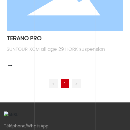
TERANO PRO
SUNTOUR XCM alliage 29 HORK suspension
→
<
1
>
Téléphone/WhatsApp: